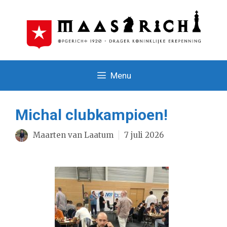
Ga
naar
de
inhoud
Menu
Michal clubkampioen!
Maarten van Laatum
7 juli 2026