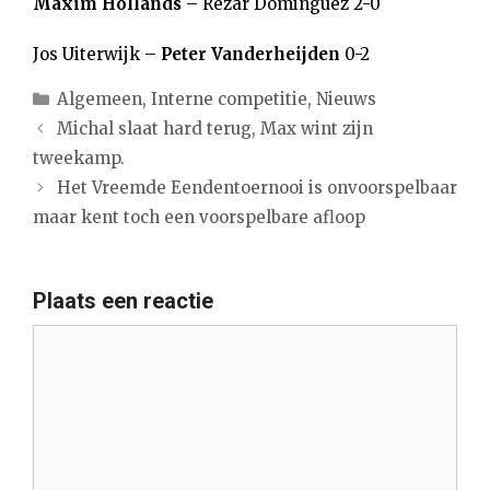
Maxim Hollands
– Rezar Dominguez 2-0
Jos Uiterwijk –
Peter Vanderheijden
0-2
Categorieën
Algemeen
,
Interne competitie
,
Nieuws
Michal slaat hard terug, Max wint zijn
tweekamp.
Het Vreemde Eendentoernooi is onvoorspelbaar
maar kent toch een voorspelbare afloop
Plaats een reactie
Reactie