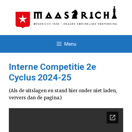
Ga
naar
de
inhoud
Menu
Interne Competitie 2e
Cyclus 2024-25
(Als de uitslagen en stand hier onder niet laden,
ververs dan de pagina.)