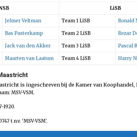
NSB
LiSB
Jelmer Veltman
Team 1 LiSB
Ronald 
Bas Pasterkamp
Team 2 LiSB
Rezar 
Jack van den Akker
Team 3 LiSB
Pascal 
Maarten van Laatum
Team 4 LiSB
Harry N
Maastricht
stricht is ingeschreven bij de Kamer van Koophandel
naam: MSV-VSM.
7-1920.
47 t.n.v. ‘MSV-VSM’.