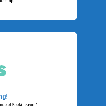
tact op.
ng!
lando of Booking.com?