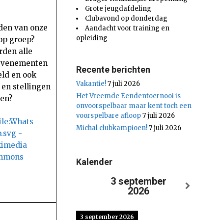
Grote jeugdafdeling
Clubavond op donderdag
den van onze
Aandacht voor training en
opleiding
p groep?
rden alle
evenementen
Recente berichten
eld en ook
Vakantie!
7 juli 2026
 en stellingen
Het Vreemde Eendentoernooi is
en?
onvoorspelbaar maar kent toch een
voorspelbare afloop
7 juli 2026
Michal clubkampioen!
7 juli 2026
Kalender
3 september
2026
3 september 2026