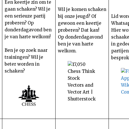
Een keertje zin om te
gaan schaken? Wil je
Wil je komen schaken
een serieuze partij
bij onze jeugd? Of
Lid wor
proberen? Op
gewoon een keertje
Whatsap
donderdagavond ben
proberen? Dat kan!
Hier wo
je van harte welkom!
Op donderdagavond
schaak
ben je van harte
in gede
Ben je op zoek naar
welkom.
partijen
trainingen? Wil je
besprok
beter worden in
schaken?