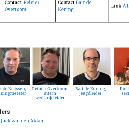
Contact:
Reinier
Contact
Bart de
Link
Wh
Overtoom
Koning
ald Nelissen,
Reinier Overtoom,
Bart de Koning,
Roel
ningmeester
intern
jeugdleider
sec
wedstrijdleider
ders
:
Jack van den Akker