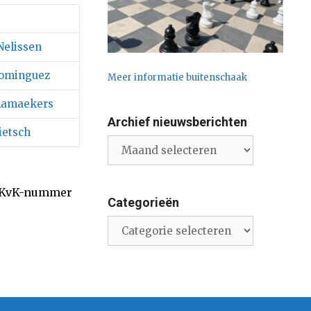
Nelissen
Dominguez
Meer informatie buitenschaak
Ramaekers
Archief nieuwsberichten
ietsch
Archief
nieuwsberichten
, KvK-nummer
Categorieën
Categorieën