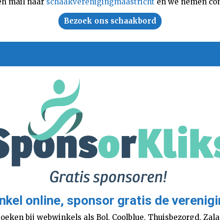
en mail naar
schaakverenigingmaastricht
en we nemen con
Bezoek ons schaakbord
nkel online, sponsor gratis de verenigi
boeken bij webwinkels als Bol, Coolblue, Thuisbezorgd, Za