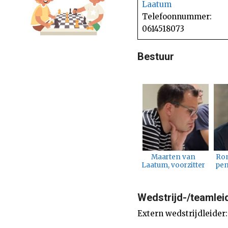
Laatum
Telefoonnummer:
0614518073
Bestuur
Maarten van
Ron
Laatum, voorzitter
pen
Wedstrijd-/teamlei
Extern wedstrijdleider