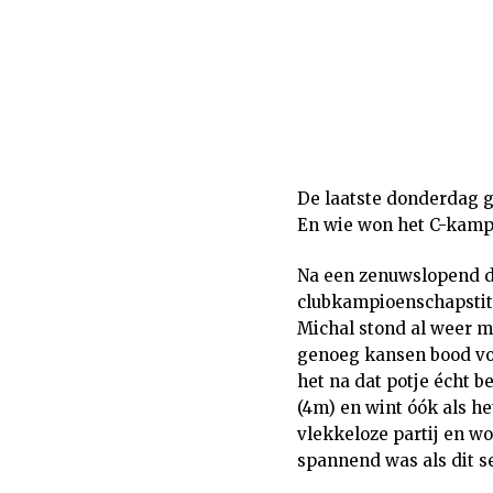
De laatste donderdag g
En wie won het C-kamp
Na een zenuwslopend du
clubkampioenschapstit
Michal stond al weer m
genoeg kansen bood voo
het na dat potje écht be
(4m) en wint óók als h
vlekkeloze partij en w
spannend was als dit s