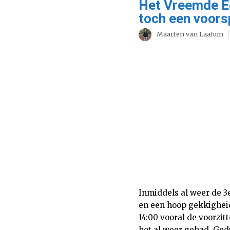
Het Vreemde Ee
toch een voors
Maarten van Laatum
Inmiddels al weer de 3e
en een hoop gekkigheid
14:00 vooral de voorzitt
het al weer gehad. Ged