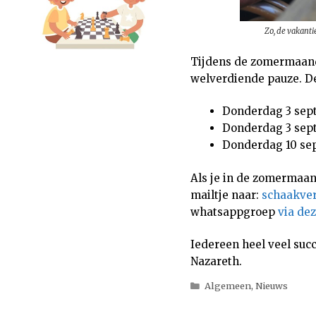
Zo, de vakanti
Tijdens de zomermaande
welverdiende pauze. De
Donderdag 3 sept
Donderdag 3 sept
Donderdag 10 sep
Als je in de zomermaan
mailtje naar:
schaakve
whatsappgroep
via dez
Iedereen heel veel succ
Nazareth.
Categorieën
Algemeen
,
Nieuws