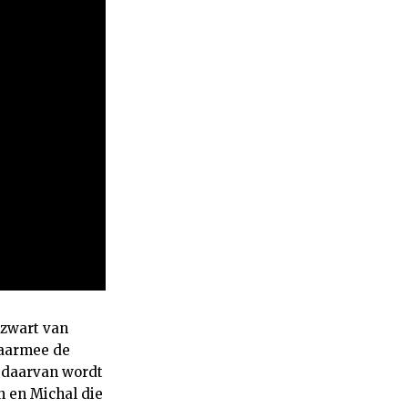
 zwart van
daarmee de
j daarvan wordt
n en Michal die