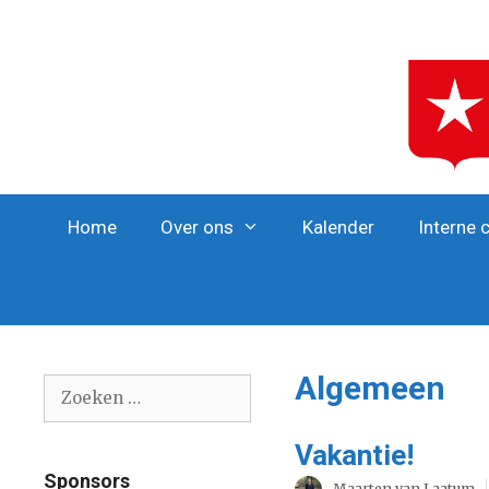
Ga
naar
de
inhoud
Home
Over ons
Kalender
Interne 
Algemeen
Zoek
naar:
Vakantie!
Sponsors
Maarten van Laatum