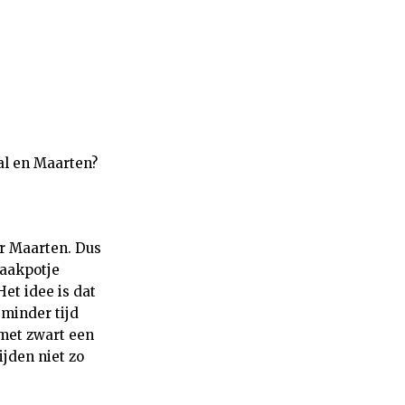
al en Maarten?
r Maarten. Dus
haakpotje
et idee is dat
, minder tijd
 met zwart een
jden niet zo