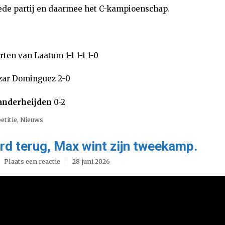
ede partij en daarmee het C-kampioenschap.
ten van Laatum 1-1 1-1 1-0
zar Dominguez 2-0
anderheijden
0-2
etitie
,
Nieuws
ard terug, Max wint zijn tweekamp.
Plaats een reactie
28 juni 2026