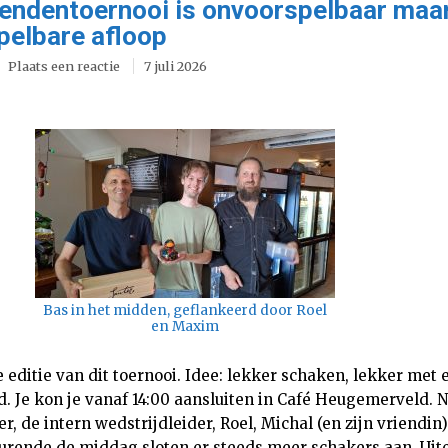
ndentoernooi is onvoorspelbaar maar
pelbare afloop
Plaats een reactie
7 juli 2026
Bas in het midden, geflankeerd door Roel
en Maxim
 editie van dit toernooi. Idee: lekker schaken, lekker met
. Je kon je vanaf 14:00 aansluiten in Café Heugemerveld.
er, de intern wedstrijdleider, Roel, Michal (en zijn vriendin
urende de middag sloten er steeds meer schakers aan. Uit