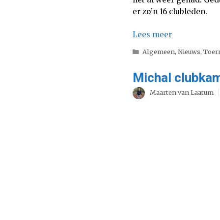
er zo’n 16 clubleden.
Lees meer
Categorieën
Algemeen
,
Nieuws
,
Toer
Michal clubka
Maarten van Laatum