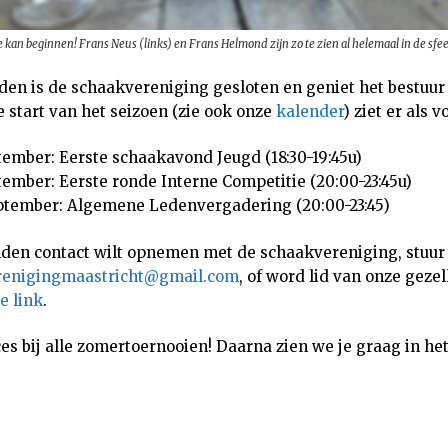
e kan beginnen! Frans Neus (links) en Frans Helmond zijn zo te zien al helemaal in de sfee
n is de schaakvereniging gesloten en geniet het bestuur
 start van het seizoen (zie ook onze
kalender
) ziet er als vo
ember: Eerste schaakavond Jeugd (18:30-19:45u)
ember: Eerste ronde Interne Competitie (20:00-23:45u)
tember: Algemene Ledenvergadering (20:00-23:45)
den contact wilt opnemen met de schaakvereniging, stuur
renigingmaastricht@gmail.com
, of word lid van onze gezel
e link
.
es bij alle zomertoernooien! Daarna zien we je graag in h