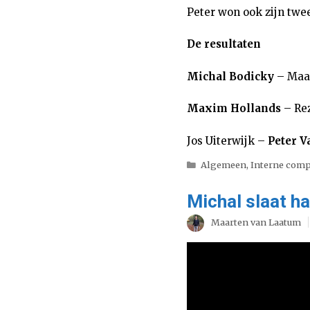
Peter won ook zijn twe
De resultaten
Michal Bodicky
– Maar
Maxim Hollands
– Re
Jos Uiterwijk –
Peter V
Categorieën
Algemeen
,
Interne comp
Michal slaat h
Maarten van Laatum