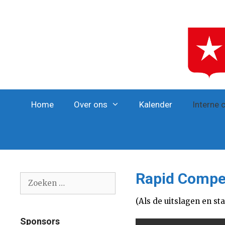
Ga
naar
de
inhoud
Home
Over ons
Kalender
Interne 
Rapid Compet
Zoek
naar:
(Als de uitslagen en st
Sponsors