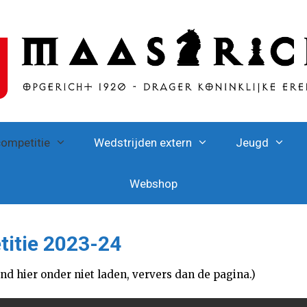
competitie
Wedstrijden extern
Jeugd
Webshop
itie 2023-24
and hier onder niet laden, ververs dan de pagina.)