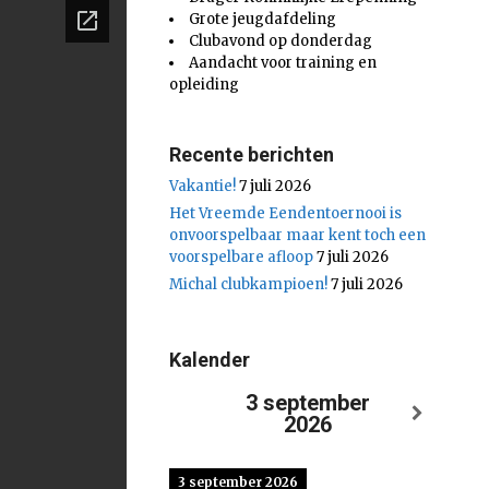
Grote jeugdafdeling
Clubavond op donderdag
Aandacht voor training en
opleiding
Recente berichten
Vakantie!
7 juli 2026
Het Vreemde Eendentoernooi is
onvoorspelbaar maar kent toch een
voorspelbare afloop
7 juli 2026
Michal clubkampioen!
7 juli 2026
Kalender
3 september
2026
3 september 2026