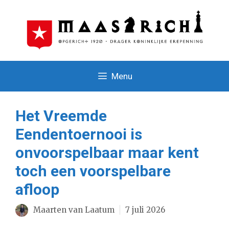
Ga
naar
de
inhoud
Menu
Het Vreemde
Eendentoernooi is
onvoorspelbaar maar kent
toch een voorspelbare
afloop
Maarten van Laatum
7 juli 2026