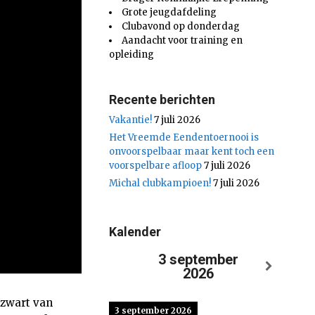
Grote jeugdafdeling
Clubavond op donderdag
Aandacht voor training en
opleiding
Recente berichten
Vakantie!
7 juli 2026
Het Vreemde Eendentoernooi is
onvoorspelbaar maar kent toch een
voorspelbare afloop
7 juli 2026
Michal clubkampioen!
7 juli 2026
Kalender
3 september
2026
 zwart van
3 september 2026