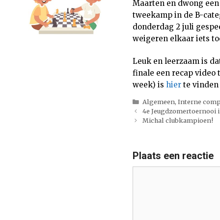
Maarten en dwong een b
tweekamp in de B-catego
donderdag 2 juli gespe
weigeren elkaar iets to
Leuk en leerzaam is da
finale een recap video 
week) is
hier
te vinden
Categorieën
Algemeen
,
Interne comp
4e Jeugdzomertoernooi i
Michal clubkampioen!
Plaats een reactie
Reactie