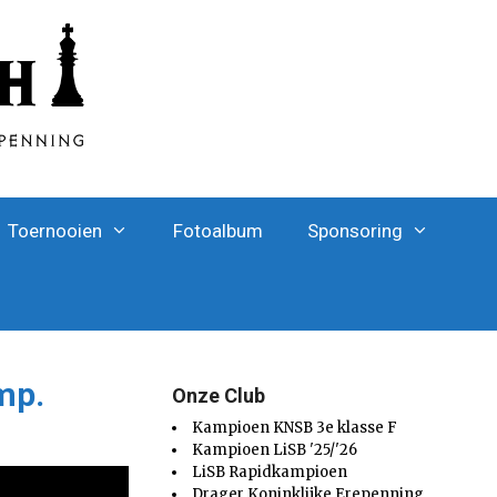
Toernooien
Fotoalbum
Sponsoring
mp.
Onze Club
Kampioen KNSB 3e klasse F
Kampioen LiSB '25/'26
LiSB Rapidkampioen
Drager Koninklijke Erepenning