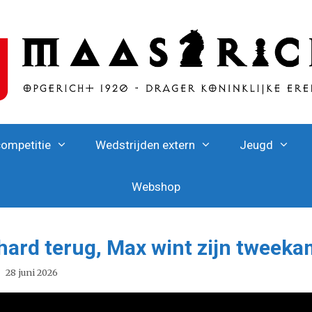
competitie
Wedstrijden extern
Jeugd
Webshop
 hard terug, Max wint zijn tweeka
28 juni 2026