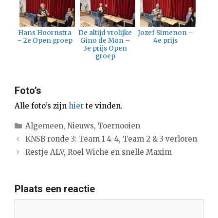
Hans Hoornstra
De altijd vrolijke
Jozef Simenon –
– 2e Open groep
Gino de Mon –
4e prijs
3e prijs Open
groep
Foto’s
Alle foto’s zijn
hier
te vinden.
Categorieën
Algemeen
,
Nieuws
,
Toernooien
KNSB ronde 3: Team 1 4-4, Team 2 & 3 verloren
Restje ALV, Roel Wiche en snelle Maxim
Plaats een reactie
Reactie