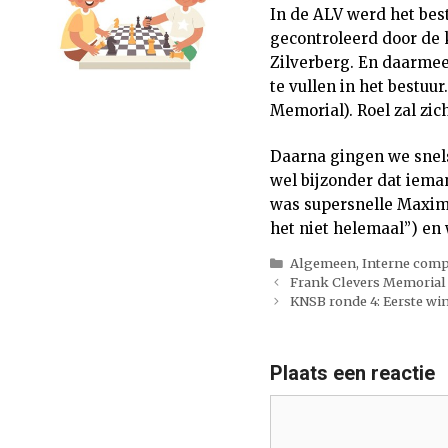
In de ALV werd het bes
gecontroleerd door de 
Zilverberg. En daarmee
te vullen in het bestuu
Memorial). Roel zal zic
Daarna gingen we snelsc
wel bijzonder dat iemand
was supersnelle Maxim! 
het niet helemaal”) en
Categorieën
Algemeen
,
Interne comp
Frank Clevers Memorial
KNSB ronde 4: Eerste win
Plaats een reactie
Reactie