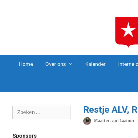
Ga
naar
de
inhoud
Home
Over ons
Kalender
Interne 
Restje ALV, 
Zoek
naar:
Maarten van Laatum
Sponsors