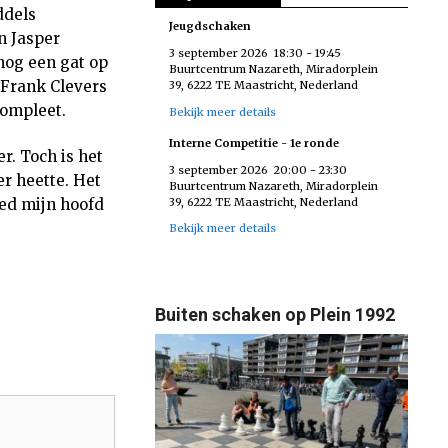
ddels
Jeugdschaken
n Jasper
3 september 2026
18:30
-
19:45
nog een gat op
Buurtcentrum Nazareth, Miradorplein
 Frank Clevers
39, 6222 TE Maastricht, Nederland
ompleet.
Bekijk meer details
Interne Competitie - 1e ronde
r. Toch is het
3 september 2026
20:00
-
23:30
er heette. Het
Buurtcentrum Nazareth, Miradorplein
39, 6222 TE Maastricht, Nederland
eed mijn hoofd
Bekijk meer details
Buiten schaken op Plein 1992