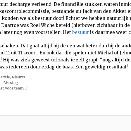
tuur decharge verleend. De financiële stukken waren inmi
kascontrolecommissie, bestaande uit Jack van den Akker e
 konden we als bestuur door! Echter we hebben natuurlijk 
r. Daartoe was Roel Wiche bereid (hierboven zichtbaar in de
h later nog even voorstellen. Het
bestuur
is daarmee weer c
haken. Dat gaat altijd bij de een wat beter dan bij de ande
 11 uit 11 scoort. En ook dat die speler niet Michal of Jelm
Hij was ziek geweest (of zoals ie zelf grapt: “nog altijd d
 was iedereen donderdag de baas. Een geweldig resultaat!
etitie
,
Nieuws
 – Verslag
st voor team 3!