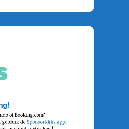
ng!
lando of Booking.com?
Of gebruik de
SponsorKliks app
.
ok maar iets extra kost!