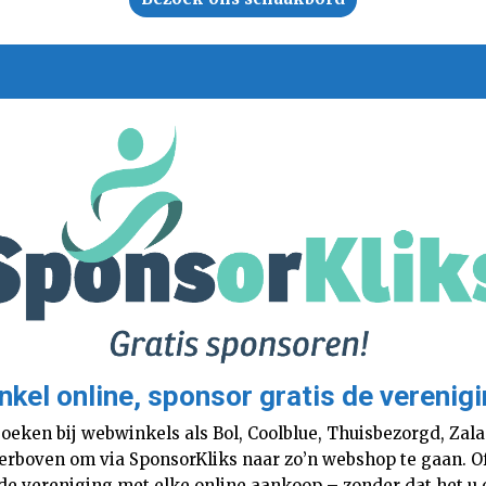
nkel online, sponsor gratis de verenigi
boeken bij webwinkels als Bol, Coolblue, Thuisbezorgd, Za
 hierboven om via SponsorKliks naar zo’n webshop te gaan. 
 de vereniging met elke online aankoop – zonder dat het u o