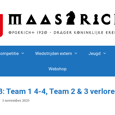
competitie
Wedstrijden extern
Jeugd
Webshop
: Team 1 4-4, Team 2 & 3 verlor
3 november 2025