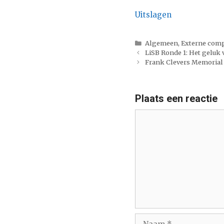
Uitslagen
Categorieën
Algemeen
,
Externe comp
LiSB Ronde 1: Het geluk
Frank Clevers Memorial
Plaats een reactie
Reactie
Naam