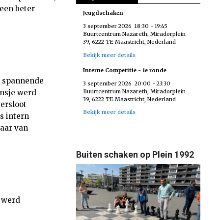
 een beter
Jeugdschaken
3 september 2026
18:30
-
19:45
Buurtcentrum Nazareth, Miradorplein
39, 6222 TE Maastricht, Nederland
Bekijk meer details
Interne Competitie - 1e ronde
n spannende
3 september 2026
20:00
-
23:30
Buurtcentrum Nazareth, Miradorplein
onsje werd
39, 6222 TE Maastricht, Nederland
ersloot
Bekijk meer details
s intern
taar van
Buiten schaken op Plein 1992
r werd