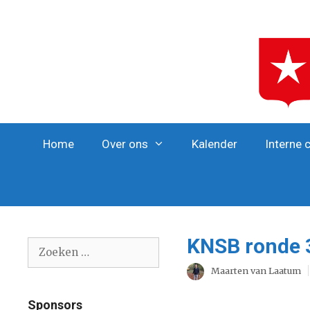
Ga
naar
de
inhoud
Home
Over ons
Kalender
Interne 
KNSB ronde 3
Zoek
naar:
Maarten van Laatum
Sponsors