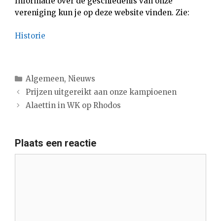
Informatie over de geschiedenis van onze
vereniging kun je op deze website vinden. Zie:
Historie
Categorieën
Algemeen
,
Nieuws
Prijzen uitgereikt aan onze kampioenen
Alaettin in WK op Rhodos
Plaats een reactie
Reactie