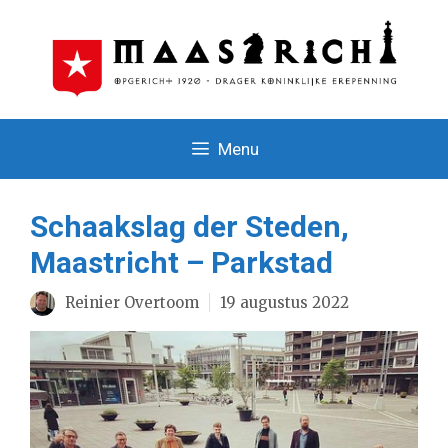
Ga
naar
de
inhoud
Menu
Schaakslag der Steden,
Maastricht – Parkstad
Reinier Overtoom
19 augustus 2022