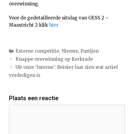
overwinning.
Voor de gedetailleerde uitslag van GESS 2 –
Maastricht 2 klik
hier
Categorieën
Externe competitie
,
Nieuws
,
Partijen
Knappe overwinning op Kerkrade
Uit onze ‘interne’: Reinier laat zien wat actief
verdedigen is
Plaats een reactie
Reactie