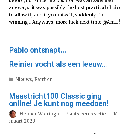
before, but since the position was already bad
anyways, it was possibly the best practical choice
to allow it, and if you miss it, suddenly I’m
winning… Anyways, more luck next time @Amil !
Pablo ontsnapt…
Reinier vocht als een leeuw…
Categorieën
Nieuws
,
Partijen
Maastricht100 Classic ging
online! Je kunt nog meedoen!
Helmer Wieringa
Plaats een reactie
14
maart 2020