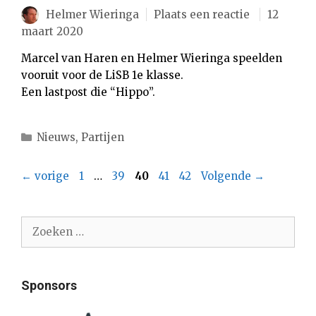
Helmer Wieringa
Plaats een reactie
12
maart 2020
Marcel van Haren en Helmer Wieringa speelden
vooruit voor de LiSB 1e klasse.
Een lastpost die “Hippo”.
Categorieën
Nieuws
,
Partijen
Pagina
Pagina
Pagina
Pagina
Pagina
←
vorige
1
…
39
40
41
42
Volgende
→
Zoek
naar:
Sponsors