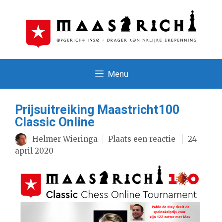
Ga
naar
de
inhoud
Menu
Prijsuitreiking Maastricht100
Classic Online
Helmer Wieringa
Plaats een reactie
24
april 2020