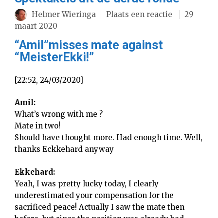
Helmer Wieringa
Plaats een reactie
29
maart 2020
“Amil”misses mate against
“MeisterEkki!”
[22:52, 24/03/2020]
Amil:
What’s wrong with me ?
Mate in two!
Should have thought more. Had enough time. Well,
thanks Eckkehard anyway
Ekkehard:
Yeah, I was pretty lucky today, I clearly
underestimated your compensation for the
sacrificed peace! Actually I saw the mate then