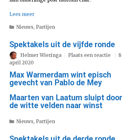
Lees meer
Categorieën
Nieuws
,
Partijen
Spektakels uit de vijfde ronde
Helmer Wieringa
Plaats een reactie
8
april 2020
Max Warmerdam wint episch
gevecht van Pablo de Mey
Maarten van Laatum sluipt door
de witte velden naar winst
Categorieën
Nieuws
,
Partijen
Spektakels uit de derde ronde