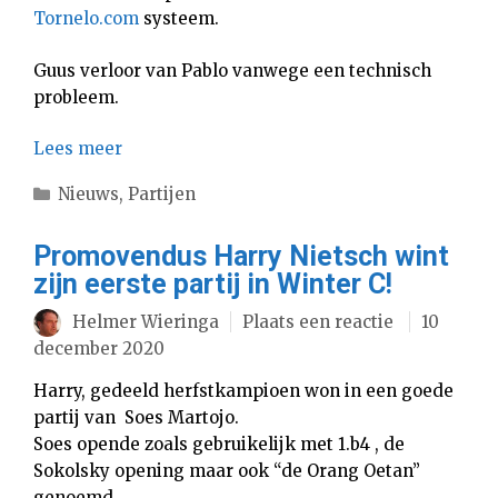
Tornelo.com
systeem.
Guus verloor van Pablo vanwege een technisch
probleem.
Lees meer
Categorieën
Nieuws
,
Partijen
Promovendus Harry Nietsch wint
zijn eerste partij in Winter C!
Helmer Wieringa
Plaats een reactie
10
december 2020
Harry, gedeeld herfstkampioen won in een goede
partij van Soes Martojo.
Soes opende zoals gebruikelijk met 1.b4 , de
Sokolsky opening maar ook “de Orang Oetan”
genoemd.