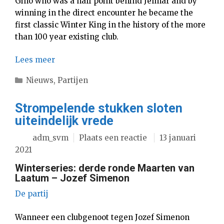
Gino who was a half point behind Jelmar and by
winning in the direct encounter he became the
first classic Winter King in the history of the more
than 100 year existing club.
Lees meer
Categorieën
Nieuws
,
Partijen
Strompelende stukken sloten
uiteindelijk vrede
adm_svm
Plaats een reactie
13 januari
2021
Winterseries: derde ronde Maarten van
Laatum – Jozef Simenon
De partij
Wanneer een clubgenoot tegen Jozef Simenon