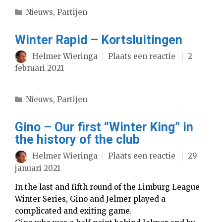
Categorieën
Nieuws
,
Partijen
Winter Rapid – Kortsluitingen
Helmer Wieringa
Plaats een reactie
2
februari 2021
Categorieën
Nieuws
,
Partijen
Gino – Our first “Winter King” in
the history of the club
Helmer Wieringa
Plaats een reactie
29
januari 2021
In the last and fifth round of the Limburg League
Winter Series, Gino and Jelmer played a
complicated and exiting game.