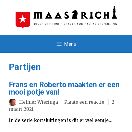
Ga
naar
de
inhoud
Menu
Partijen
Frans en Roberto maakten er een
mooi potje van!
Helmer Wieringa
Plaats een reactie
2
maart 2021
In de serie kortsluitingen is dit er wel eentje…