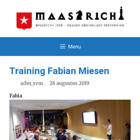
Ga
naar
de
inhoud
Menu
Training Fabian Miesen
adm_svm
28 augustus 2019
Fabia