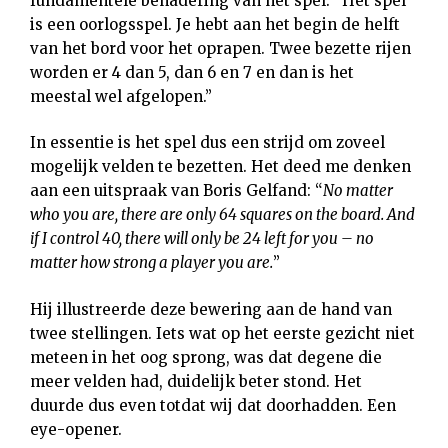
fundamentele benadering van het spel: “Het spel
is een oorlogsspel. Je hebt aan het begin de helft
van het bord voor het oprapen. Twee bezette rijen
worden er 4 dan 5, dan 6 en 7 en dan is het
meestal wel afgelopen.”
In essentie is het spel dus een strijd om zoveel
mogelijk velden te bezetten. Het deed me denken
aan een uitspraak van Boris Gelfand: “
No matter
who you are, there are only 64 squares on the board. And
if I control 40, there will only be 24 left for you – no
matter how strong a player you are.
”
Hij illustreerde deze bewering aan de hand van
twee stellingen. Iets wat op het eerste gezicht niet
meteen in het oog sprong, was dat degene die
meer velden had, duidelijk beter stond. Het
duurde dus even totdat wij dat doorhadden. Een
eye-opener.