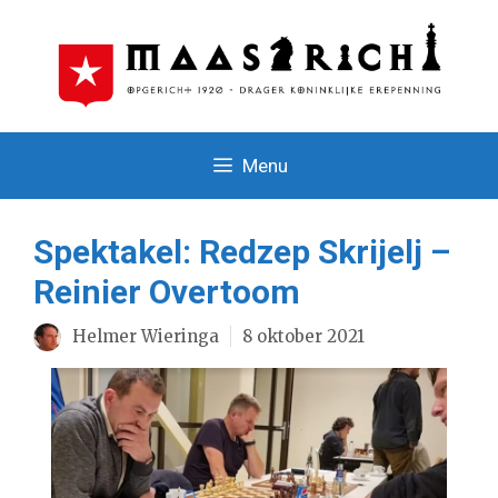
Ga
naar
de
inhoud
Menu
Spektakel: Redzep Skrijelj –
Reinier Overtoom
Helmer Wieringa
8 oktober 2021