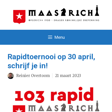
Ga
naar
de
inhoud
Menu
Rapidtoernooi op 30 april,
schrijf je in!
Reinier Overtoom
21 maart 2023