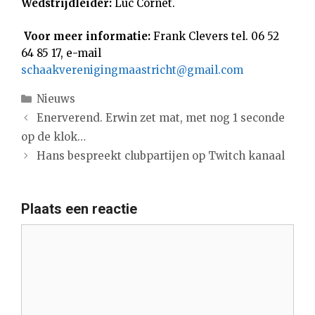
Wedstrijdleider:
Luc Cornet.
Voor meer informatie:
Frank Clevers tel. 06 52
64 85 17, e-mail
schaakverenigingmaastricht@gmail.com
Categorieën
Nieuws
Enerverend. Erwin zet mat, met nog 1 seconde
op de klok…
Hans bespreekt clubpartijen op Twitch kanaal
Plaats een reactie
Reactie