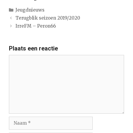
Categorieën
Jeugdnieuws
Terugblik seizoen 2019/2020
IrreFM – Peron66
Plaats een reactie
Reactie
Naam