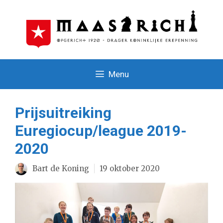
Ga
naar
de
inhoud
Menu
Prijsuitreiking
Euregiocup/league 2019-
2020
Bart de Koning
19 oktober 2020