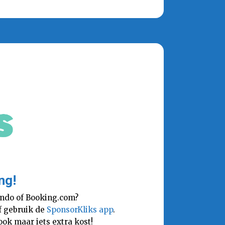
ng!
lando of Booking.com?
Of gebruik de
SponsorKliks app
.
ok maar iets extra kost!