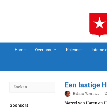
Ga
naar
de
inhoud
Home
Over ons
Kalender
Interne 
Een lastige 
Zoek
naar:
Helmer Wieringa
1
Marcel van Haren en He
Sponsors