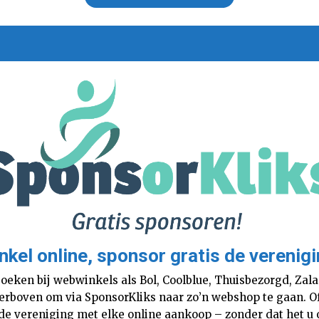
nkel online, sponsor gratis de verenigi
boeken bij webwinkels als Bol, Coolblue, Thuisbezorgd, Za
 hierboven om via SponsorKliks naar zo’n webshop te gaan. 
 de vereniging met elke online aankoop – zonder dat het u o