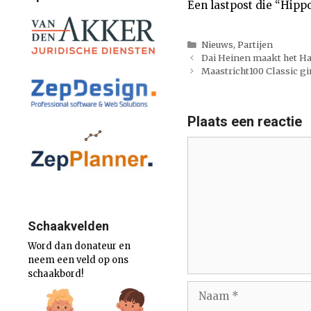
Een lastpost die “Hippo
Categorieën
Nieuws
,
Partijen
Dai Heinen maakt het H
Maastricht100 Classic g
Plaats een reactie
Reactie
Schaakvelden
Word dan donateur en
neem een veld op ons
schaakbord!
Naam