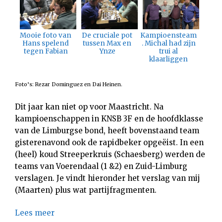
Mooie foto van
De cruciale pot
Kampioensteam
Hans spelend
tussen Max en
. Michal had zijn
tegen Fabian
Ynze
trui al
klaarliggen
Foto’s: Rezar Dominguez en Dai Heinen.
Dit jaar kan niet op voor Maastricht. Na
kampioenschappen in KNSB 3F en de hoofdklasse
van de Limburgse bond, heeft bovenstaand team
gisterenavond ook de rapidbeker opgeëist. In een
(heel) koud Streeperkruis (Schaesberg) werden de
teams van Voerendaal (1 &2) en Zuid-Limburg
verslagen. Je vindt hieronder het verslag van mij
(Maarten) plus wat partijfragmenten.
Lees meer