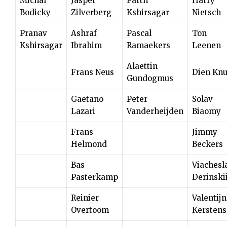
Michal
Jasper
Parth
Harry
Bodicky
Zilverberg
Kshirsagar
Nietsch
Pranav
Ashraf
Pascal
Ton
Kshirsagar
Ibrahim
Ramaekers
Leenen
Alaettin
Frans Neus
Dien Knu
Gundogmus
Gaetano
Peter
Solav
Lazari
Vanderheijden
Biaomy
Frans
Jimmy
Helmond
Beckers
Bas
Viachesl
Pasterkamp
Derinski
Reinier
Valentijn
Overtoom
Kerstens