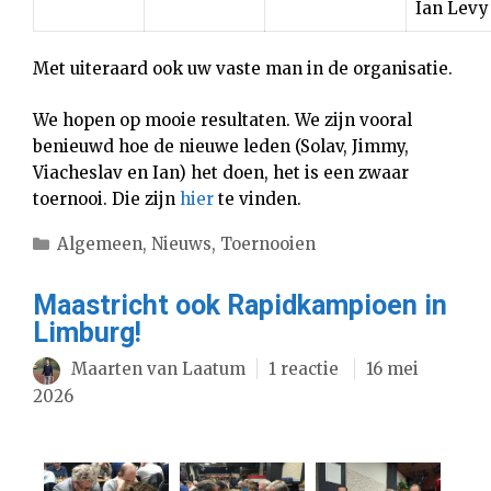
Ian Levy
Met uiteraard ook uw vaste man in de organisatie.
We hopen op mooie resultaten. We zijn vooral
benieuwd hoe de nieuwe leden (Solav, Jimmy,
Viacheslav en Ian) het doen, het is een zwaar
toernooi. Die zijn
hier
te vinden.
Categorieën
Algemeen
,
Nieuws
,
Toernooien
Maastricht ook Rapidkampioen in
Limburg!
Maarten van Laatum
1 reactie
16 mei
2026