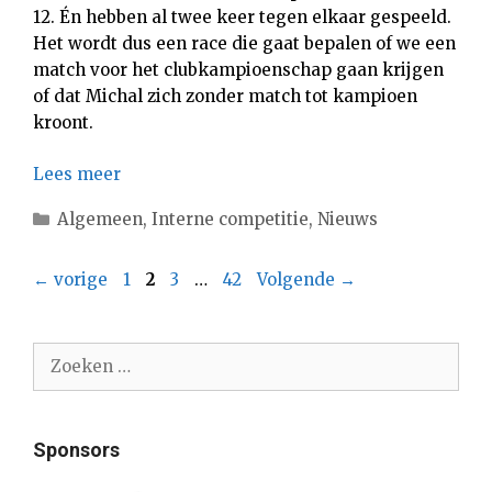
12. Én hebben al twee keer tegen elkaar gespeeld.
Het wordt dus een race die gaat bepalen of we een
match voor het clubkampioenschap gaan krijgen
of dat Michal zich zonder match tot kampioen
kroont.
Lees meer
Categorieën
Algemeen
,
Interne competitie
,
Nieuws
Pagina
Pagina
Pagina
Pagina
←
vorige
1
2
3
…
42
Volgende
→
Zoek
naar:
Sponsors