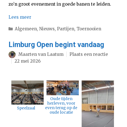
zo’n groot evenement in goede banen te leiden.
Lees meer
Categorieën
Algemeen
,
Nieuws
,
Partijen
,
Toernooien
Limburg Open begint vandaag
Maarten van Laatum
Plaats een reactie
22 mei 2026
Oude tijden
herleven, voor
even terug op de
Speelzaal
oude locatie