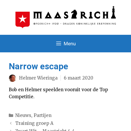
Ga
naar
de
inhoud
Menu
Narrow escape
Helmer Wieringa
6 maart 2020
Bob en Helmer speelden vooruit voor de Top
Competitie.
Categorieën
Nieuws
,
Partijen
Training groep A