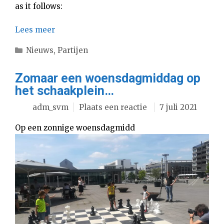
as it follows:
Lees meer
Categorieën
Nieuws
,
Partijen
Zomaar een woensdagmiddag op
het schaakplein…
adm_svm
Plaats een reactie
7 juli 2021
Op een zonnige woensdagmidd