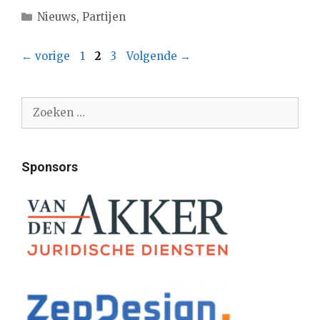
Categorieën
Nieuws
,
Partijen
Pagina
Pagina
Pagina
←
vorige
1
2
3
Volgende
→
Zoek
naar:
Sponsors