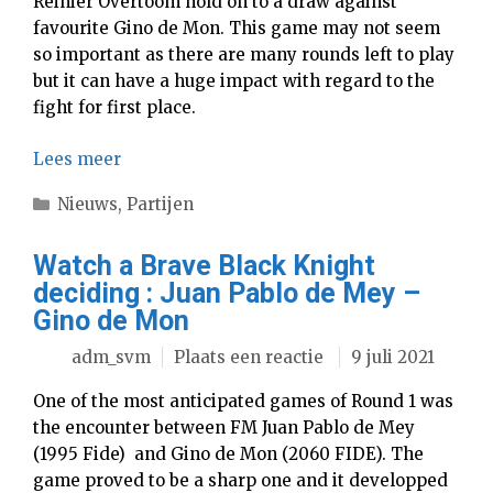
Reinier Overtoom hold on to a draw against
favourite Gino de Mon. This game may not seem
so important as there are many rounds left to play
but it can have a huge impact with regard to the
fight for first place.
Lees meer
Categorieën
Nieuws
,
Partijen
Watch a Brave Black Knight
deciding : Juan Pablo de Mey –
Gino de Mon
adm_svm
Plaats een reactie
9 juli 2021
One of the most anticipated games of Round 1 was
the encounter between FM Juan Pablo de Mey
(1995 Fide) and Gino de Mon (2060 FIDE). The
game proved to be a sharp one and it developped