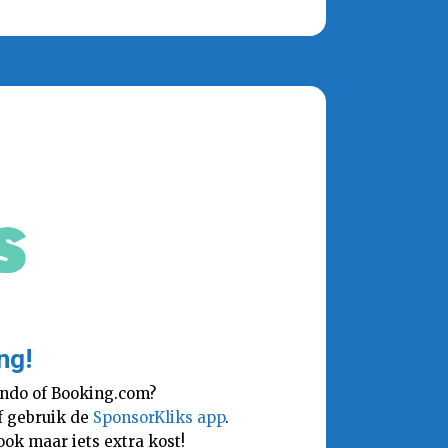
ng!
lando of Booking.com?
Of gebruik de
SponsorKliks app
.
ok maar iets extra kost!