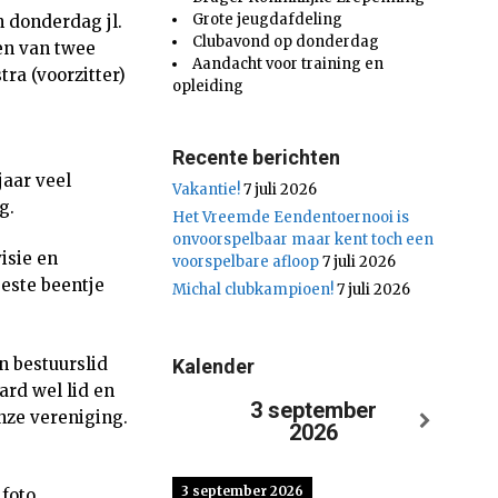
Grote jeugdafdeling
 donderdag jl.
Clubavond op donderdag
en van twee
Aandacht voor training en
ra (voorzitter)
opleiding
Recente berichten
jaar veel
Vakantie!
7 juli 2026
g.
Het Vreemde Eendentoernooi is
onvoorspelbaar maar kent toch een
visie en
voorspelbare afloop
7 juli 2026
este beentje
Michal clubkampioen!
7 juli 2026
n bestuurslid
Kalender
ard wel lid en
3 september
onze vereniging.
2026
3 september 2026
foto.