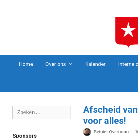
Ga
naar
de
inhoud
Home
Over ons
Kalender
Interne 
Afscheid van
Zoek
naar:
voor alles!
Reinier Overtoom
1
Sponsors