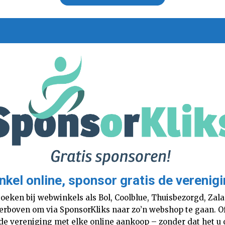
nkel online, sponsor gratis de verenigi
boeken bij webwinkels als Bol, Coolblue, Thuisbezorgd, Za
 hierboven om via SponsorKliks naar zo’n webshop te gaan. 
 de vereniging met elke online aankoop – zonder dat het u o