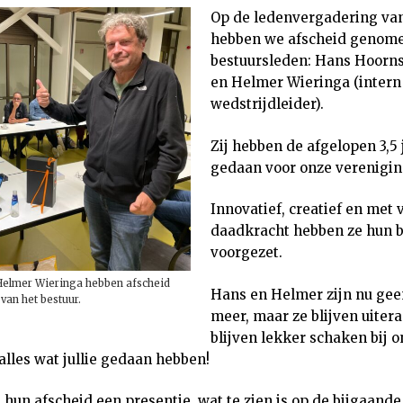
Op de ledenvergadering van
hebben we afscheid genom
bestuursleden: Hans Hoornst
en Helmer Wieringa (intern
wedstrijdleider).
Zij hebben de afgelopen 3,5 
gedaan voor onze verenigin
Innovatief, creatief en met 
daadkracht hebben ze hun b
voorgezet.
 Helmer Wieringa hebben afscheid
Hans en Helmer zijn nu gee
an het bestuur.
meer, maar ze blijven uitera
blijven lekker schaken bij 
lles wat jullie gedaan hebben!
j hun afscheid een presentje, wat te zien is op de bijgaande 