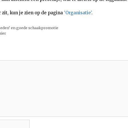
r zit, kun je zien op de pagina
‘Organisatie’
.
teden’ en goede schaakpromotie
nier