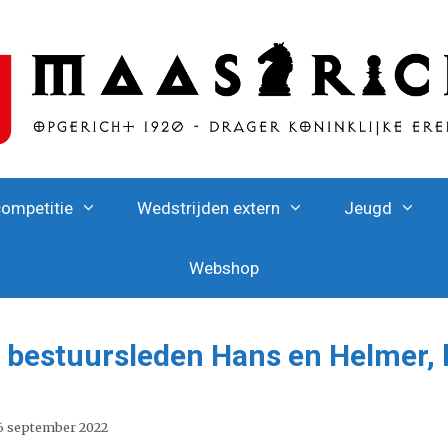
competitie
Wedstrijden extern
Jeugd
Webshop
 bestuursleden Hans en Helmer,
6 september 2022