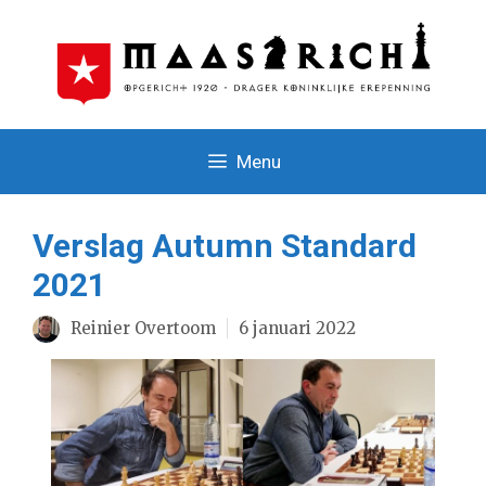
Ga
naar
de
inhoud
Menu
Verslag Autumn Standard
2021
Reinier Overtoom
6 januari 2022