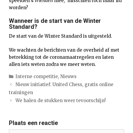
speelden 4
vrienden
mee, misschien toch maar lid
worden?
Wanneer is de start van de Winter
Standard?
De start van de Winter Standard is uitgesteld.
We wachten de berichten van de overheid af met
betrekking tot de coronamaatregelen en laten
allen iets weten zodra we meer weten.
Categorieën
Interne competitie
,
Nieuws
Nieuw initiatief: United Chess, gratis online
trainingen
We halen de stukken weer tevoorschijn!
Plaats een reactie
Reactie