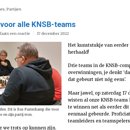
uws
,
Partijen
 voor alle KNSB-teams
laats een reactie
17 december 2022
Het kunststukje van eerder d
herhaald!
Drie teams in de KNSB-compe
overwinningen, je denkt ‘da
dat gebeurt niet nóg eens’.
Maar jawel, op zaterdag 17
wisten al onze KNSB-teams 
te winnen net als eerder dit
den. Dit is Bas Pasterkamp die voor
eenmaal gebeurde. Proficia
 en zijn partij won.
teamleiders en teamspelers
 we trots op kunnen zijn.