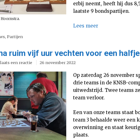
erbij neemt, heeft hij dus 8,
laatste 9 bondspartijen.
 Hoornstra.
Lees meer
uws
,
Partijen
a ruim vijf uur vechten voor een halfje
laats een reactie
26 november 2022
Op zaterdag 26 november s
drie teams in de KNSB-comp
uitwedstrijd. Twee teams z
team verloor.
Een van onze teams staat b
team 3 behaalde weer een 
overwinning en staat keurig
plaats.