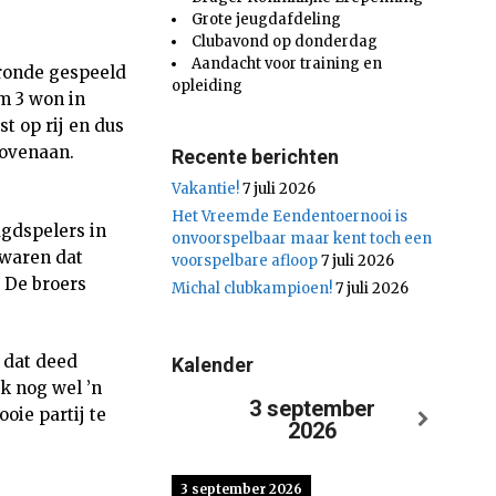
Grote jeugdafdeling
Clubavond op donderdag
Aandacht voor training en
 ronde gespeeld
opleiding
m 3 won in
st op rij en dus
bovenaan.
Recente berichten
Vakantie!
7 juli 2026
Het Vreemde Eendentoernooi is
ugdspelers in
onvoorspelbaar maar kent toch een
 waren dat
voorspelbare afloop
7 juli 2026
 De broers
Michal clubkampioen!
7 juli 2026
 dat deed
Kalender
ok nog wel ’n
3 september
oie partij te
2026
3 september 2026