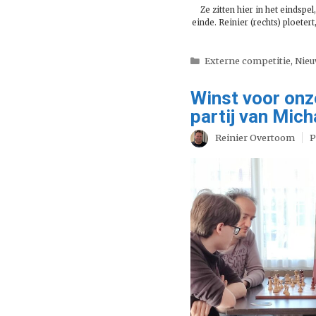
Ze zitten hier in het eindspe
einde. Reinier (rechts) ploetert,
Categorieën
Externe competitie
,
Nie
Winst voor onz
partij van Mich
Reinier Overtoom
P