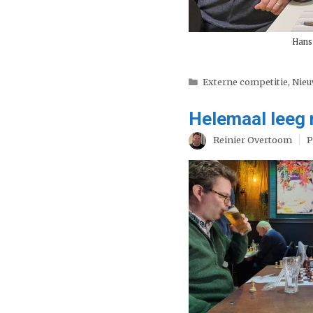
Hans
Categorieën
Externe competitie
,
Nie
Helemaal leeg n
Reinier Overtoom
P