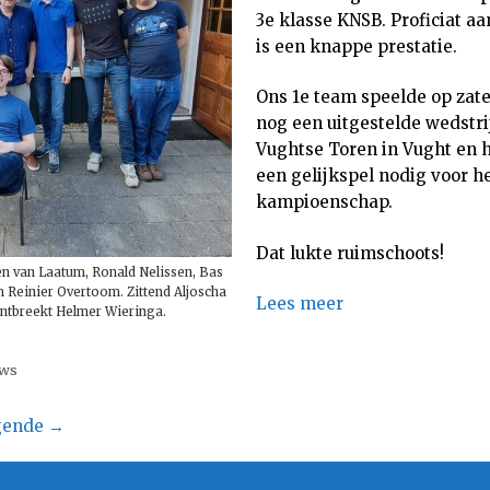
3e klasse KNSB. Proficiat aa
is een knappe prestatie.
Ons 1e team speelde op zate
nog een uitgestelde wedstri
Vughtse Toren in Vught en 
een gelijkspel nodig voor h
kampioenschap.
Dat lukte ruimschoots!
ten van Laatum, Ronald Nelissen, Bas
 Reinier Overtoom. Zittend Aljoscha
Lees meer
ontbreekt Helmer Wieringa.
uws
gende
→