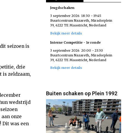
Jeugdschaken
3 september 2026
18:30
-
19:45
Buurtcentrum Nazareth, Miradorplein
39, 6222 TE Maastricht, Nederland
Bekijk meer details
Interne Competitie - 1e ronde
it seizoen is
3 september 2026
20:00
-
23:30
Buurtcentrum Nazareth, Miradorplein
39, 6222 TE Maastricht, Nederland
titie, drie
Bekijk meer details
t is zeldzaam,
Buiten schaken op Plein 1992
 december
hun wedstrijd
 seizoen
t aan onze
! Dit was een