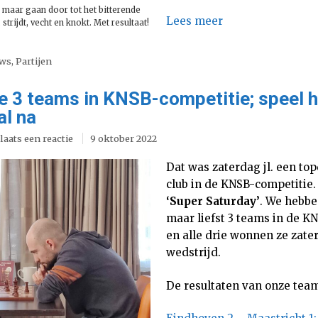
l, maar gaan door tot het bitterende
Lees meer
 strijdt, vecht en knokt. Met resultaat!
uws
,
Partijen
e 3 teams in KNSB-competitie; speel h
al na
laats een reactie
9 oktober 2022
Dat was zaterdag jl. een to
club in de KNSB-competitie
‘Super Saturday’
. We hebbe
maar liefst 3 teams in de K
en alle drie wonnen ze zate
wedstrijd.
De resultaten van onze tea