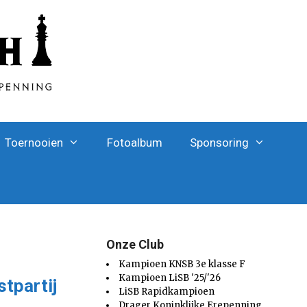
Toernooien
Fotoalbum
Sponsoring
Onze Club
Kampioen KNSB 3e klasse F
Kampioen LiSB '25/'26
stpartij
LiSB Rapidkampioen
Drager Koninklijke Erepenning