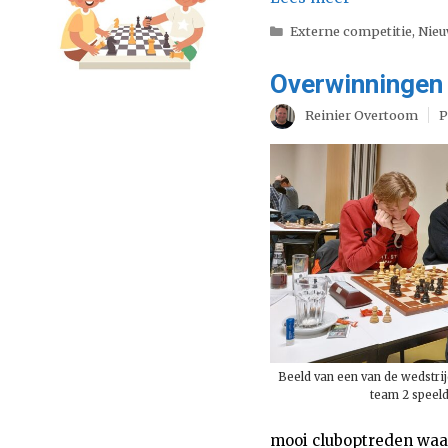
Categorieën
Externe competitie
,
Nie
Overwinningen
Reinier Overtoom
P
Beeld van een van de wedstrij
team 2 speelde
mooi cluboptreden waar