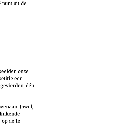
5 punt uit de
peelden onze
etitie een
egevierden, één
ovenaan. Jawel,
klinkende
 op de 1e