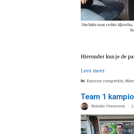
Van links naar rechts Aljoscha,
hu
Hieronder kun je de par
Lees meer
Categorieën
Externe competitie
,
Nie
Team 1 kampio
Reinier Overtoom
2