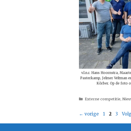
v.l.n.r. Hans Hoornstra, Maar
Pasterkamp, Jelmer Veltman en
Körber. Op de foto 
Categorieën
Externe competitie
,
Nie
Pagina
Pagina
Pagina
←
vorige
1
2
3
Vol