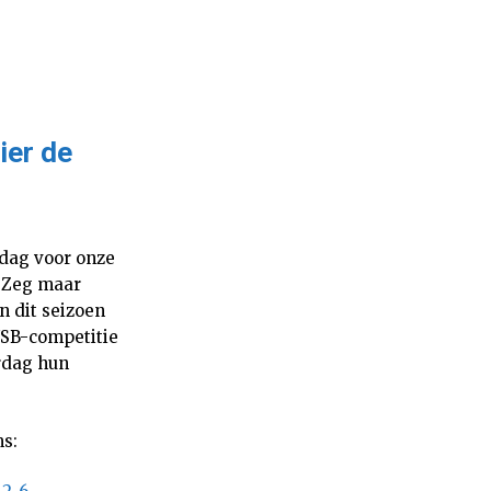
ier de
pdag voor onze
. Zeg maar
n dit seizoen
NSB-competitie
rdag hun
ms: