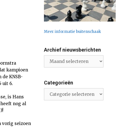
Meer informatie buitenschaak
Archief nieuwsberichten
Archief
ornstra
nieuwsberichten
 dat kampioen
an de KNSB-
Categorieën
 uit 6.
Categorieën
sse, is Hans
 heeft nog al
3!
n vorig seizoen