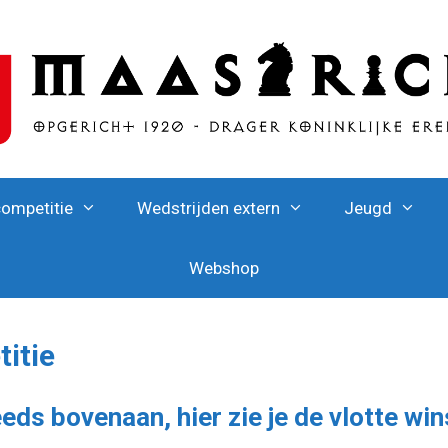
competitie
Wedstrijden extern
Jeugd
Webshop
itie
ds bovenaan, hier zie je de vlotte win