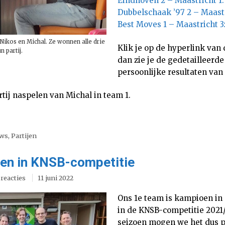
Eindhoven 2 – Maastricht 1:
Dubbelschaak ’97 2 – Maastr
Best Moves 1 – Maastricht 
 Nikos en Michal. Ze wonnen alle drie
Klik je op de hyperlink van 
n partij.
dan zie je de gedetailleerde
persoonlijke resultaten van 
tij naspelen van Michal in team 1.
uws
,
Partijen
en in KNSB-competitie
 reacties
11 juni 2022
Ons 1e team is kampioen in 
in de KNSB-competitie 2021
seizoen mogen we het dus p