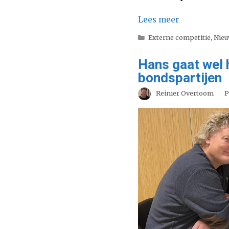
Lees meer
Categorieën
Externe competitie
,
Nie
Hans gaat wel h
bondspartijen
Reinier Overtoom
P