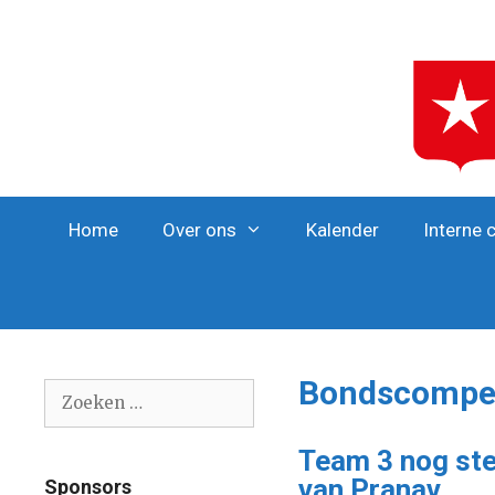
Ga
naar
de
inhoud
Home
Over ons
Kalender
Interne 
Bondscompet
Zoek
naar:
Team 3 nog stee
van Pranav
Sponsors