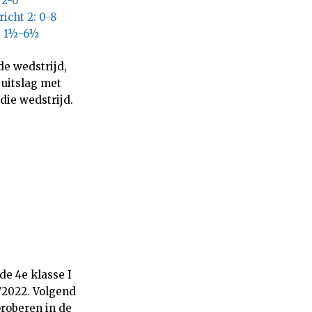
 2-6
icht 2: 0-8
3: 1½-6½
de wedstrijd,
 uitslag met
die wedstrijd.
de 4e klasse I
/2022. Volgend
roberen in de