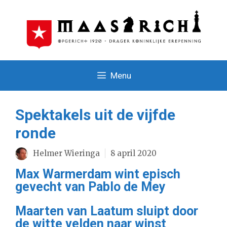
Ga
naar
de
inhoud
Menu
Spektakels uit de vijfde
ronde
Helmer Wieringa
8 april 2020
Max Warmerdam wint episch
gevecht van Pablo de Mey
Maarten van Laatum sluipt door
de witte velden naar winst