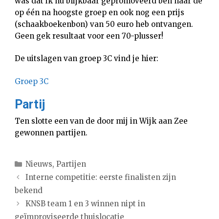
was dat ik nu blijkbaar gepromoveerd ben naar de
op één na hoogste groep en ook nog een prijs
(schaakboekenbon) van 50 euro heb ontvangen.
Geen gek resultaat voor een 70-plusser!
De uitslagen van groep 3C vind je hier:
Groep 3C
Partij
Ten slotte een van de door mij in Wijk aan Zee
gewonnen partijen.
Categorieën
Nieuws
,
Partijen
Interne competitie: eerste finalisten zijn
bekend
KNSB team 1 en 3 winnen nipt in
geïmproviseerde thuislocatie