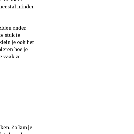
 meestal minder
velden onder
e stuk te
lein je ook het
ieren hoe je
e vaak ze
iken. Zo kun je