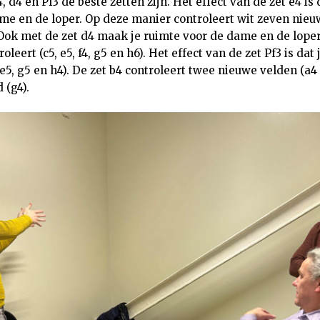
d4 en Pf3 de beste zetten zijn. Het effect van de zet e4 is 
me en de loper. Op deze manier controleert wit zeven nieu
6). Ook met de zet d4 maak je ruimte voor de dame en de lope
oleert (c5, e5, f4, g5 en h6). Het effect van de zet Pf3 is dat
e5, g5 en h4). De zet b4 controleert twee nieuwe velden (a4 
 (g4).