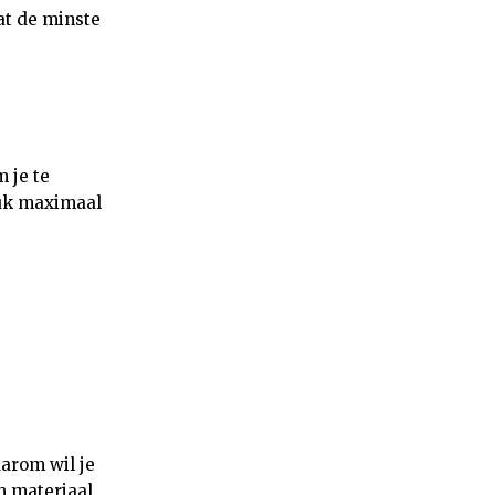
at de minste
 je te
tuk maximaal
arom wil je
m materiaal