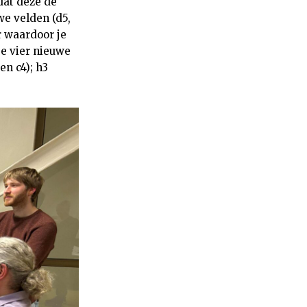
dat deze de
we velden (d5,
r waardoor je
 je vier nieuwe
en c4); h3