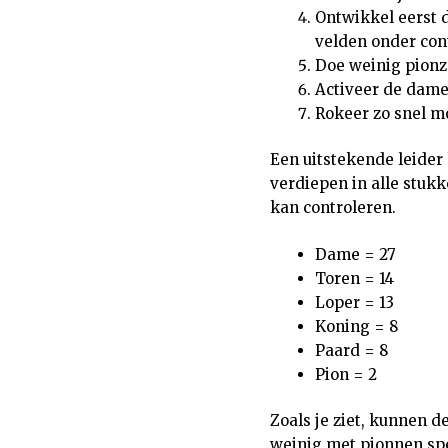
Ontwikkel eerst d
velden onder cont
Doe weinig pionze
Activeer de dame 
Rokeer zo snel mog
Een uitstekende leider 
verdiepen in alle stuk
kan controleren.
Dame = 27
Toren = 14
Loper = 13
Koning = 8
Paard = 8
Pion = 2
Zoals je ziet, kunnen 
weinig met pionnen spe