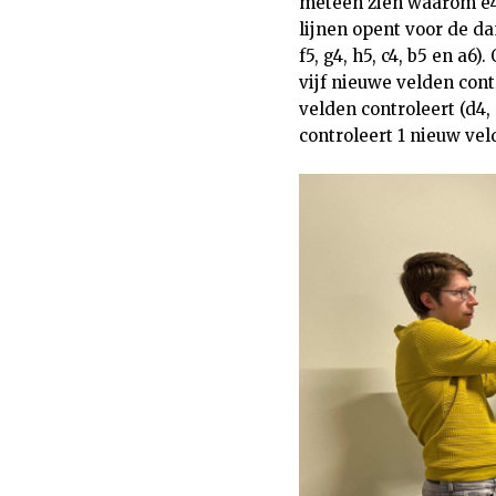
meteen zien waarom e4, 
lijnen opent voor de da
f5, g4, h5, c4, b5 en a
vijf nieuwe velden contr
velden controleert (d4, 
controleert 1 nieuw veld