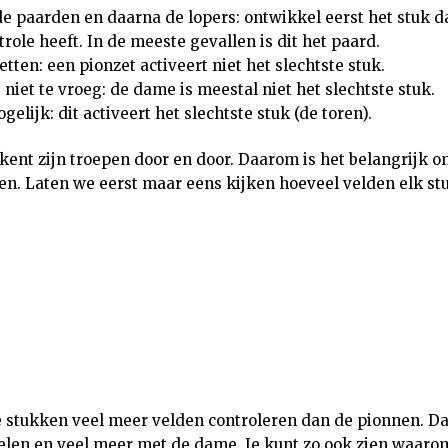
e paarden en daarna de lopers: ontwikkel eerst het stuk d
role heeft. In de meeste gevallen is dit het paard.
tten: een pionzet activeert niet het slechtste stuk.
niet te vroeg: de dame is meestal niet het slechtste stuk.
elijk: dit activeert het slechtste stuk (de toren).
kent zijn troepen door en door. Daarom is het belangrijk om
ken. Laten we eerst maar eens kijken hoeveel velden elk s
de stukken veel meer velden controleren dan de pionnen. Da
len en veel meer met de dame. Je kunt zo ook zien waaro