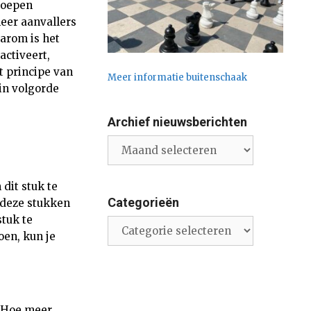
troepen
meer aanvallers
arom is het
activeert,
t principe van
Meer informatie buitenschaak
(in volgorde
Archief nieuwsberichten
Archief
nieuwsberichten
dit stuk te
Categorieën
 deze stukken
stuk te
Categorieën
oen, kun je
. Hoe meer