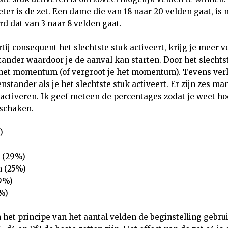
beter is de zet. Een dame die van 18 naar 20 velden gaat, is
d dat van 3 naar 8 velden gaat.
tij consequent het slechtste stuk activeert, krijg je meer 
ander waardoor je de aanval kan starten. Door het slechtst
r het momentum (of vergroot je het momentum). Tevens verk
ander als je het slechtste stuk activeert. Er zijn zes man
 activeren. Ik geef meteen de percentages zodat je weet ho
 schaken.
)
)
 (29%)
n (25%)
9%)
%)
n het principe van het aantal velden de beginstelling gebru