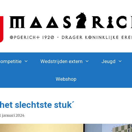
competitie
Wedstrijden extern
Jeugd
Webshop
het slechtste stuk´
1 januari 2024