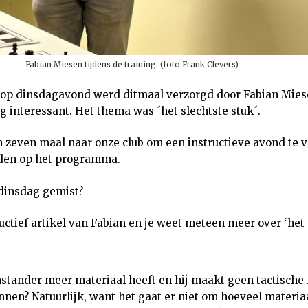
Fabian Miesen tijdens de training. (foto Frank Clevers)
 op dinsdagavond werd ditmaal verzorgd door Fabian Mies
 interessant. Het thema was ´het slechtste stuk´.
n zeven maal naar onze club om een instructieve avond te v
nden op het programma.
 dinsdag gemist?
uctief artikel van Fabian en je weet meteen meer over ‘het s
enstander meer materiaal heeft en hij maakt geen tactische 
nnen? Natuurlijk, want het gaat er niet om hoeveel materia