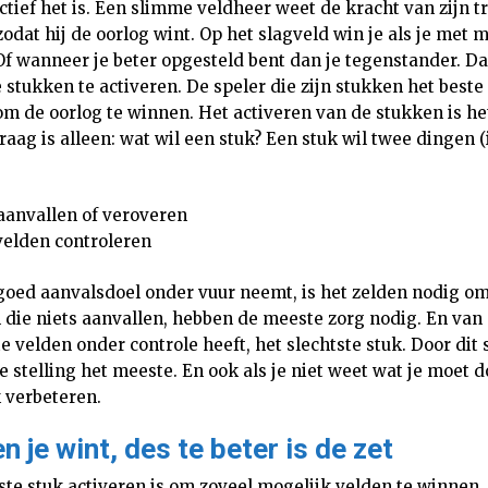
ctief het is. Een slimme veldheer weet de kracht van zijn 
odat hij de oorlog wint. Op het slagveld win je als je met 
Of wanneer je beter opgesteld bent dan je tegenstander. Da
stukken te activeren. De speler die zijn stukken het beste 
om de oorlog te winnen. Het activeren van de stukken is he
vraag is alleen: wat wil een stuk? Een stuk wil twee dingen 
aanvallen of veroveren
velden controleren
oed aanvalsdoel onder vuur neemt, is het zelden nodig om 
 die niets aanvallen, hebben de meeste zorg nodig. En van
e velden onder controle heeft, het slechtste stuk. Door dit 
e stelling het meeste. En ook als je niet weet wat je moet d
k verbeteren.
 je wint, des te beter is de zet
tste stuk activeren is om zoveel mogelijk velden te winnen