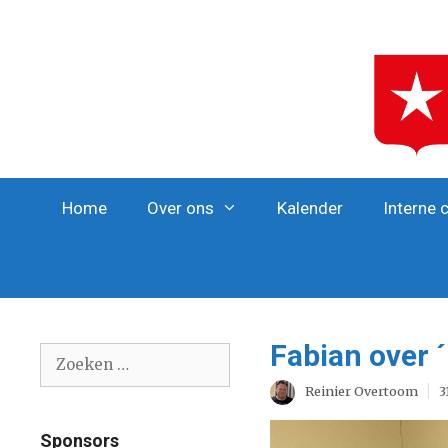
Ga
naar
de
inhoud
Home
Over ons
Kalender
Interne 
Fabian over ´
Zoek
naar:
Reinier Overtoom
3
Sponsors