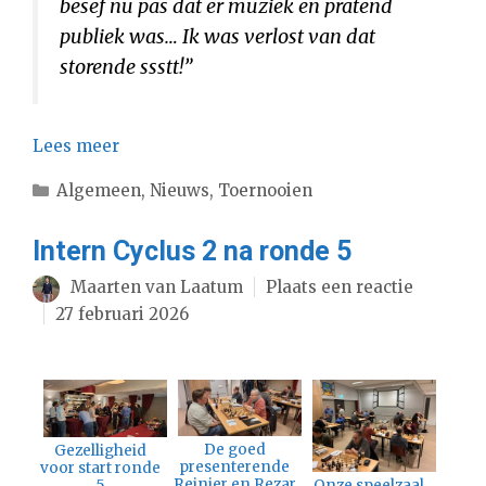
besef nu pas dat er muziek en pratend
publiek was… Ik was verlost van dat
storende ssstt!”
Lees meer
Categorieën
Algemeen
,
Nieuws
,
Toernooien
Intern Cyclus 2 na ronde 5
Maarten van Laatum
Plaats een reactie
27 februari 2026
De goed
Gezelligheid
presenterende
voor start ronde
Reinier en Rezar
5
Onze speelzaal