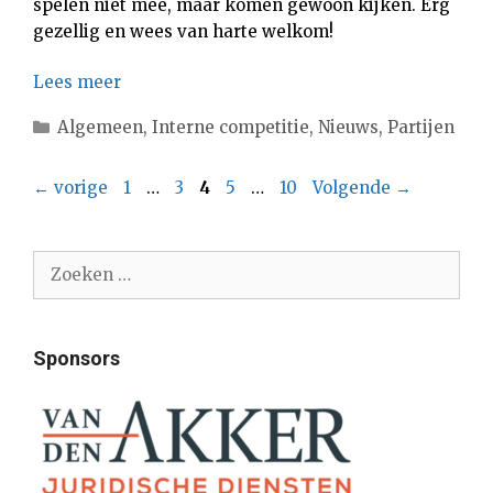
spelen niet mee, maar komen gewoon kijken. Erg
gezellig en wees van harte welkom!
Lees meer
Categorieën
Algemeen
,
Interne competitie
,
Nieuws
,
Partijen
Pagina
Pagina
Pagina
Pagina
Pagina
←
vorige
1
…
3
4
5
…
10
Volgende
→
Zoek
naar:
Sponsors