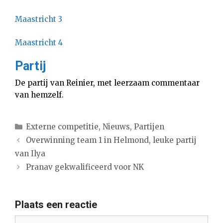
Maastricht 3
Maastricht 4
Partij
De partij van Reinier, met leerzaam commentaar
van hemzelf.
Categorieën
Externe competitie
,
Nieuws
,
Partijen
Overwinning team 1 in Helmond, leuke partij
van Ilya
Pranav gekwalificeerd voor NK
Plaats een reactie
Reactie