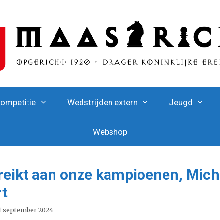
competitie
Wedstrijden extern
Jeugd
Webshop
ereikt aan onze kampioenen, Mic
rt
1 september 2024