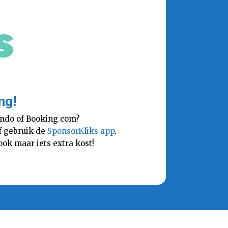
ng!
lando of Booking.com?
Of gebruik de
SponsorKliks app
.
ok maar iets extra kost!