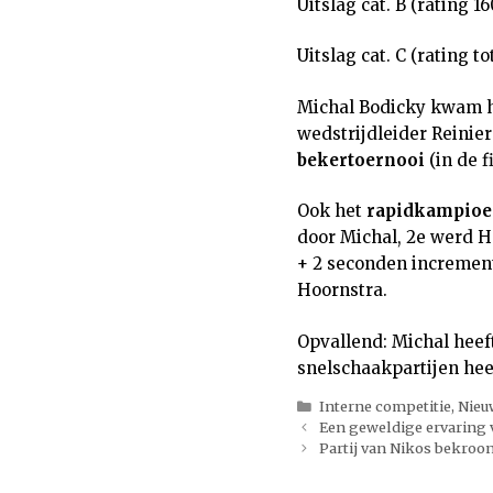
Uitslag cat. B (rating 
Uitslag cat. C (rating t
Michal Bodicky kwam han
wedstrijdleider Reinier
bekertoernooi
(in de f
Ook het
rapidkampioe
door Michal, 2e werd H
+ 2 seconden increment 
Hoornstra.
Opvallend: Michal heeft
snelschaakpartijen hee
Categorieën
Interne competitie
,
Nieu
Een geweldige ervaring 
Partij van Nikos bekroon