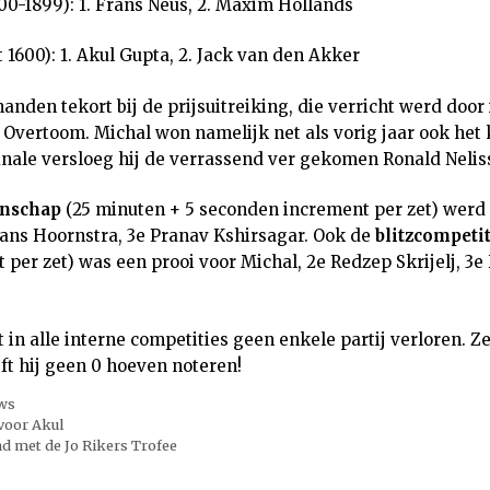
1600-1899): 1. Frans Neus, 2. Maxim Hollands
ot 1600): 1. Akul Gupta, 2. Jack van den Akker
den tekort bij de prijsuitreiking, die verricht werd door 
 Overtoom. Michal won namelijk net als vorig jaar ook het
inale versloeg hij de verrassend ver gekomen Ronald Nelis
nschap
(25 minuten + 5 seconden increment per zet) wer
ans Hoornstra, 3e Pranav Kshirsagar. Ook de
blitzcompetit
per zet) was een prooi voor Michal, 2e Redzep Skrijelj, 3e
 in alle interne competities geen enkele partij verloren. Ze
ft hij geen 0 hoeven noteren!
ws
voor Akul
d met de Jo Rikers Trofee