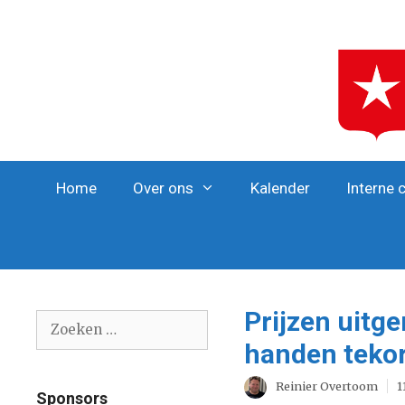
Ga
naar
de
inhoud
Home
Over ons
Kalender
Interne 
Prijzen uitg
Zoek
naar:
handen teko
Reinier Overtoom
1
Sponsors