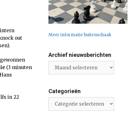
intern
Meer informatie buitenschaak
 knock out
sen).
Archief nieuwsberichten
d gewonnen
Archief
ie
(3 minuten
nieuwsberichten
 Hans
Categorieën
lfs in 22
Categorieën