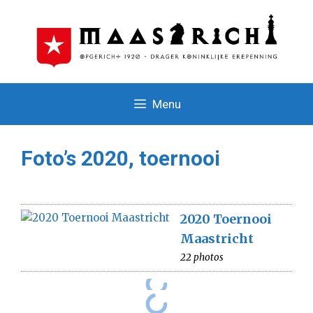
Ga
naar
de
inhoud
Menu
Foto’s 2020, toernooi
2020 Toernooi
Maastricht
22 photos