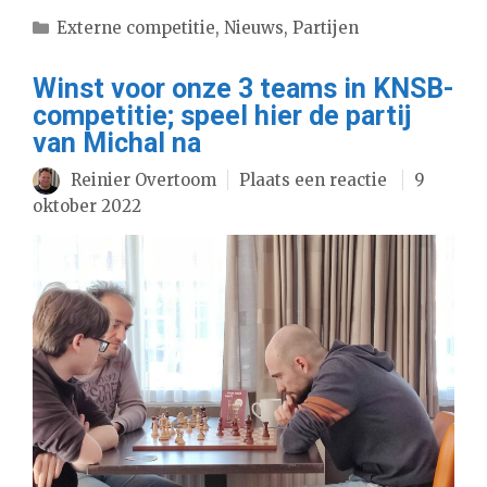
Categorieën
Externe competitie
,
Nieuws
,
Partijen
Winst voor onze 3 teams in KNSB-
competitie; speel hier de partij
van Michal na
Reinier Overtoom
Plaats een reactie
9
oktober 2022