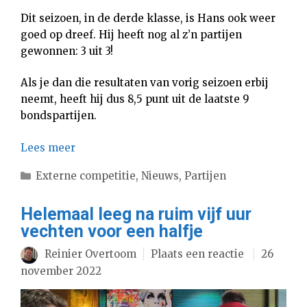
Dit seizoen, in de derde klasse, is Hans ook weer
goed op dreef. Hij heeft nog al z’n partijen
gewonnen: 3 uit 3!
Als je dan die resultaten van vorig seizoen erbij
neemt, heeft hij dus 8,5 punt uit de laatste 9
bondspartijen.
Lees meer
Categorieën
Externe competitie
,
Nieuws
,
Partijen
Helemaal leeg na ruim vijf uur
vechten voor een halfje
Reinier Overtoom
Plaats een reactie
26
november 2022