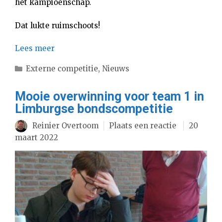
het kampioenschap.
Dat lukte ruimschoots!
Lees meer
Categorieën
Externe competitie
,
Nieuws
Mooie overwinning voor team 1 in
Limburgse bondscompetitie
Reinier Overtoom
Plaats een reactie
20
maart 2022