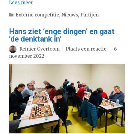
Lees meer
Categorieën
Externe competitie
,
Nieuws
,
Partijen
Hans ziet ‘enge dingen’ en gaat
‘de denktank in’
Reinier Overtoom
Plaats een reactie
6
november 2022