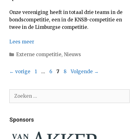
Onze vereniging heeft in totaal drie teams in de
bondscompetitie, een in de KNSB-competitie en
twee in de Limburgse competitie.
Lees meer
Categorieën
Externe competitie
,
Nieuws
Pagina
Pagina
Pagina
Pagina
←
vorige
1
…
6
7
8
Volgende
→
Zoek
naar:
Sponsors