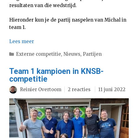
resultaten van die wedstrijd.
Hieronder kun je de partij naspelen van Michal in
team 1.
Lees meer
Categorieën
Externe competitie
,
Nieuws
,
Partijen
Team 1 kampioen in KNSB-
competitie
Reinier Overtoom
2 reacties
11 juni 2022