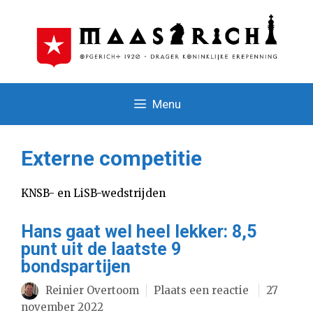
Ga
naar
de
inhoud
Menu
Externe competitie
KNSB- en LiSB-wedstrijden
Hans gaat wel heel lekker: 8,5
punt uit de laatste 9
bondspartijen
Reinier Overtoom
Plaats een reactie
27
november 2022