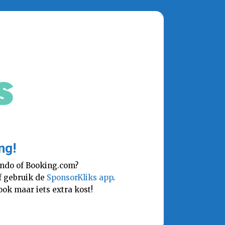
ng!
lando of Booking.com?
Of gebruik de
SponsorKliks app
.
ok maar iets extra kost!