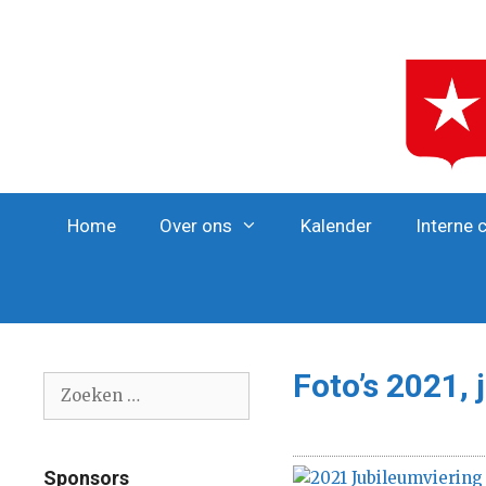
Ga
naar
de
inhoud
Home
Over ons
Kalender
Interne 
Foto’s 2021,
Zoek
naar:
Sponsors