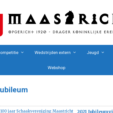
competitie
Wedstrijden extern
Jeugd
Webshop
 jubileum
2021 Jubileumv