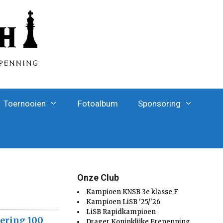
Toernooien
Fotoalbum
Sponsoring
Onze Club
Kampioen KNSB 3e klasse F
Kampioen LiSB '25/'26
LiSB Rapidkampioen
iering 100
Drager Koninklijke Erepenning